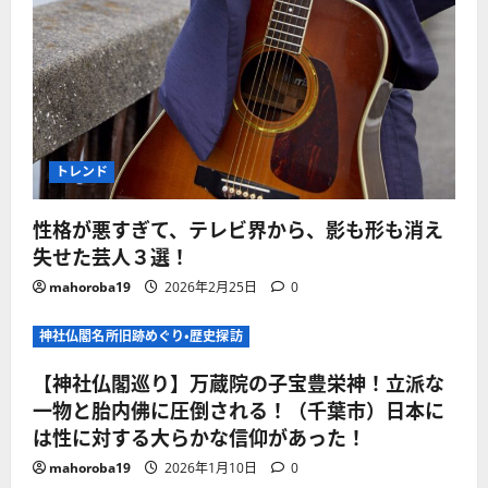
トレンド
性格が悪すぎて、テレビ界から、影も形も消え
失せた芸人３選！
mahoroba19
2026年2月25日
0
神社仏閣名所旧跡めぐり・歴史探訪
【神社仏閣巡り】万蔵院の子宝豊栄神！立派な
一物と胎内佛に圧倒される！（千葉市）日本に
は性に対する大らかな信仰があった！
mahoroba19
2026年1月10日
0