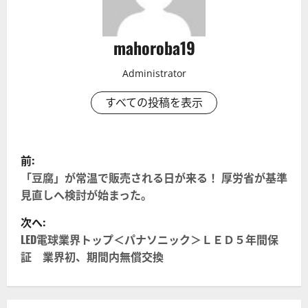
mahoroba19
Administrator
すべての投稿を表示
投
前:
稿
「豆腐」が常温で販売される日が来る！ 厚労省が基準
見直しへ検討が始まった。
ナ
次へ:
ビ
LED電球業界トップ＜パナソニック＞ＬＥＤ５年間保
証 業界初、期間内無償交換
ゲ
ー