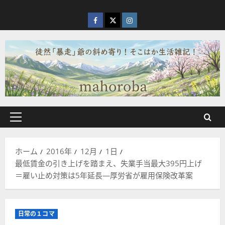
内
容
facebook
X
Instagram
を
ス
キ
ッ
プ
メ
イ
ン
ホーム
2016年
12月
1日
メ
最低賃金の引き上げを踏まえ、失業手当最大395円上げ
ニ
＝雇い止め対策は5年延長―厚労省が雇用保険改革案
ュ
ー
日常の１コマ