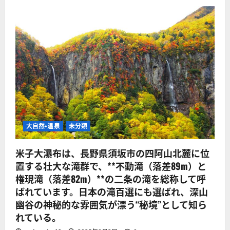
大自然・温泉
未分類
米子大瀑布は、長野県須坂市の四阿山北麓に位
置する壮大な滝群で、**不動滝（落差89m）と
権現滝（落差82m）**の二条の滝を総称して呼
ばれています。日本の滝百選にも選ばれ、深山
幽谷の神秘的な雰囲気が漂う“秘境”として知ら
れている。