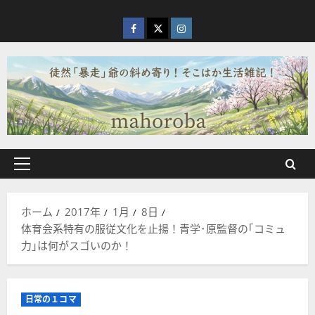
内
容
facebook
X
Instagram
を
ス
キ
ッ
プ
メ
イ
ン
ホーム
2017年
1月
8日
メ
体育会系特有の服従文化を止揚！青学･原監督の｢コミュ
ニ
力｣は何がスゴいのか！
ュ
ー
日常の１コマ