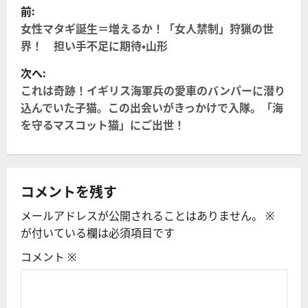
投
前:
稿
女性マタギ誕生＝増えるか！「女人禁制」狩猟の世
界！ 担い手不足に期待・山形
ナ
次へ:
ビ
これは奇跡！イギリス海軍兵の愛車のバンパーに潜り
込んでいた子猫。この出会いがきっかけで入隊。「海
ゲ
を守るマスコット猫」にご出世！
ー
シ
コメントを残す
ョ
メールアドレスが公開されることはありません。
※
ン
が付いている欄は必須項目です
コメント
※