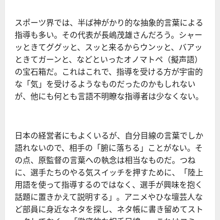
スポーツ界では、半ば神がかり的な抽象的言葉による
指導も多い。その代表が長嶋茂雄さんだろう。シャー
ッときてググッと、スッと来るからウンッと、バアッ
ときてガーンと、などといったオノマトペ（擬声語）
の宝石箱だ。これはこれで、指導を受ける方が宇宙的
な「気」を受けるようなものだったのかもしれない
が、他にも何とも言語不明瞭な指導者は少なくない。
日本の経営者にもよくいるが、自分目線の言葉でしか
語れないので、相手の「腑に落ちる」ことがない。そ
の点、原監督の言葉への執念は相当なものだ。つね
に、選手たちのやる気スイッチを押すために、「陸上
用語を使って指導するのではなく、選手が興味を抱く
話題に置きかえて説明する」。アニメやひな壇芸人な
ど部員に身近なネタを探し、ネタ帳に書き留めてスト