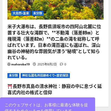
大自然・温泉
未分類
米子大瀑布は、長野県須坂市の四阿山北麓に位
置する壮大な滝群で、**不動滝（落差89m）と
権現滝（落差82m）**の二条の滝を総称して呼
ばれています。日本の滝百選にも選ばれ、深山
幽谷の神秘的な雰囲気が漂う“秘境”として知ら
れている。
mahoroba19
2025年8月2日
0
未分類
神社仏閣名所旧跡めぐり・歴史探訪
長野市真島の清水神社：静寂の中に息づく延
喜式内社の格式と信仰
mahoroba19
2025年8月2日
0
このウェブサイトは、お客様に最適な体験を提
供するためクッキーを使用しています。