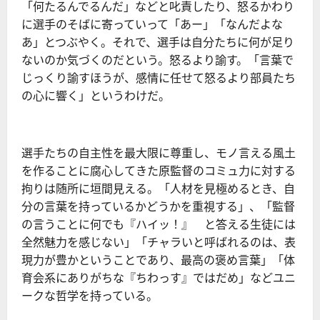
「何たるんでるんだ」などと叱責したり、怒るかわり
に選手のそばに寄っていって「あー」「なんだよな
あ」とつぶやく。それで、選手は自分たちに何が足り
ないのか気づくのだという。怒るより諭す。「言葉で
じっくり諭すほうが、感情に任せて怒るより部員たち
の心に響く」というわけだ。
選手たちの自主性を最大限に尊重し、モノ言える風土
を作ることに腐心してきた原監督のコミュ力に対する
拘りは随所に垣間見える。「人材を見極めるとき、自
分の言葉を持っているかどうかを重視する」、「監督
の言うことに何でも『ハイッ！』 と答える生徒には
全然魅力を感じない」「チャラいと呼ばれるのは、表
現力が豊かということであり、最高の褒め言葉」「体
育会系にありがちな『ちわっす』ではだめ」などユニ
ークな哲学を持っている。