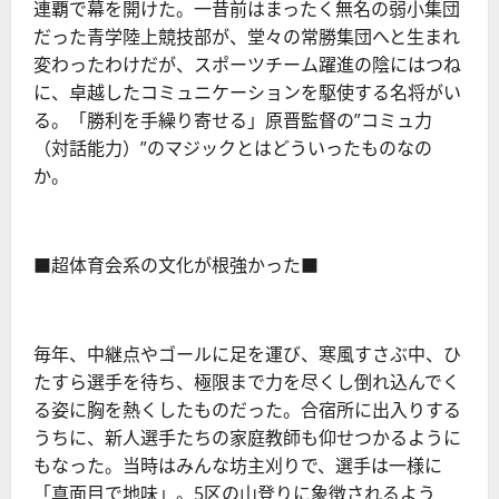
連覇で幕を開けた。一昔前はまったく無名の弱小集団
だった青学陸上競技部が、堂々の常勝集団へと生まれ
変わったわけだが、スポーツチーム躍進の陰にはつね
に、卓越したコミュニケーションを駆使する名将がい
る。「勝利を手繰り寄せる」原晋監督の”コミュ力
（対話能力）”のマジックとはどういったものなの
か。
■超体育会系の文化が根強かった■
毎年、中継点やゴールに足を運び、寒風すさぶ中、ひ
たすら選手を待ち、極限まで力を尽くし倒れ込んでく
る姿に胸を熱くしたものだった。合宿所に出入りする
うちに、新人選手たちの家庭教師も仰せつかるように
もなった。当時はみんな坊主刈りで、選手は一様に
「真面目で地味」。5区の山登りに象徴されるよう