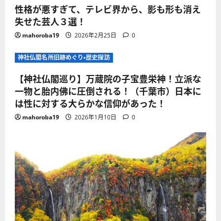
性格が悪すぎて、テレビ界から、影も形も消え
失せた芸人３選！
mahoroba19
2026年2月25日
0
神社仏閣名所旧跡めぐり・歴史探訪
【神社仏閣巡り】万蔵院の子宝豊栄神！立派な
一物と胎内佛に圧倒される！（千葉市）日本に
は性に対する大らかな信仰があった！
mahoroba19
2026年1月10日
0