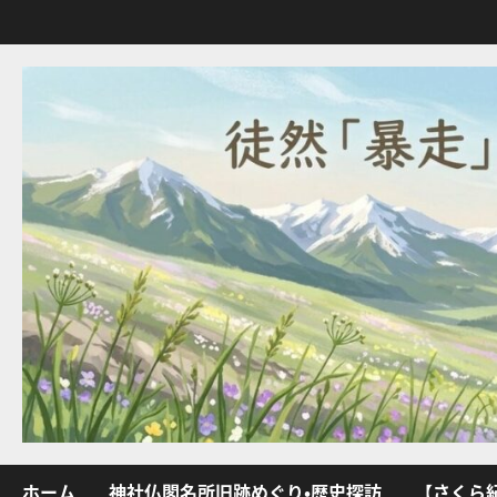
内
容
を
ス
キ
ッ
プ
ホーム
神社仏閣名所旧跡めぐり・歴史探訪
【さくら