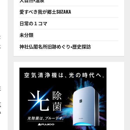
愛すべき我が郷土SUZAKA
日常の１コマ
未分類
が
は
神社仏閣名所旧跡めぐり・歴史探訪
生
気
い