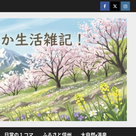
facebook
X
Insta
日常の１コマ
ふるさと信州
大自然・温泉