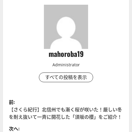
mahoroba19
Administrator
すべての投稿を表示
投
前:
稿
【さくら紀行】北信州でも漸く桜が咲いた！厳しい冬
を耐え抜いて一斉に開花した「須坂の櫻」をご紹介！
ナ
次へ: