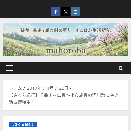
内
容
facebook
X
Instagram
を
ス
キ
ッ
プ
メ
イ
ン
ホーム
2017年
4月
22日
メ
【さくら紀行】千曲川村山橋～小布施橋の河川敷に咲き
ニ
誇る櫻特集！
ュ
ー
【さくら紀行】