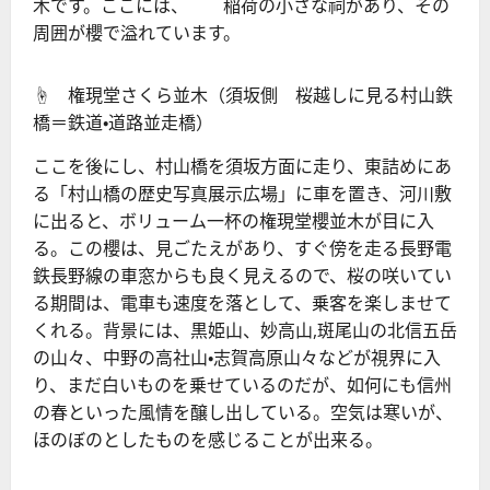
木です。ここには、 稲荷の小さな祠があり、その
周囲が櫻で溢れています。
☝ 権現堂さくら並木（須坂側 桜越しに見る村山鉄
橋＝鉄道・道路並走橋）
ここを後にし、村山橋を須坂方面に走り、東詰めにあ
る「村山橋の歴史写真展示広場」に車を置き、河川敷
に出ると、ボリューム一杯の権現堂櫻並木が目に入
る。この櫻は、見ごたえがあり、すぐ傍を走る長野電
鉄長野線の車窓からも良く見えるので、桜の咲いてい
る期間は、電車も速度を落として、乗客を楽しませて
くれる。背景には、黒姫山、妙高山,斑尾山の北信五岳
の山々、中野の高社山・志賀高原山々などが視界に入
り、まだ白いものを乗せているのだが、如何にも信州
の春といった風情を醸し出している。空気は寒いが、
ほのぼのとしたものを感じることが出来る。