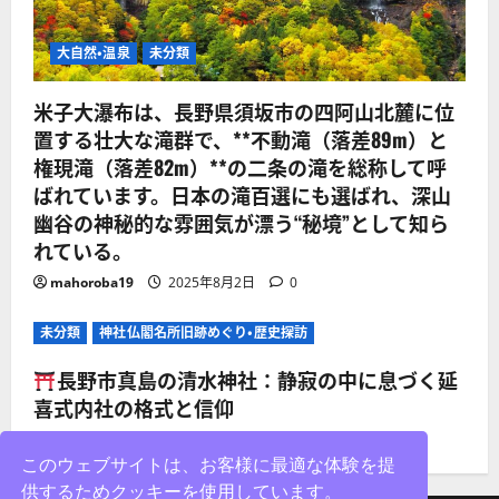
大自然・温泉
未分類
米子大瀑布は、長野県須坂市の四阿山北麓に位
置する壮大な滝群で、**不動滝（落差89m）と
権現滝（落差82m）**の二条の滝を総称して呼
ばれています。日本の滝百選にも選ばれ、深山
幽谷の神秘的な雰囲気が漂う“秘境”として知ら
れている。
mahoroba19
2025年8月2日
0
未分類
神社仏閣名所旧跡めぐり・歴史探訪
長野市真島の清水神社：静寂の中に息づく延
喜式内社の格式と信仰
mahoroba19
2025年8月2日
0
このウェブサイトは、お客様に最適な体験を提
供するためクッキーを使用しています。