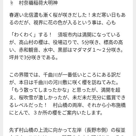
☝ 村奈襺稲荷大明神
春遅い北信濃も漸く桜が咲きだした！未だ寒い日もあ
るのだが、視界に花の色が入るという事は、心も
「わくわく」する！ 須坂市内は満開になっている
が、高山村の櫻は、役場辺りで、5分咲き、標高の高
い、赤和観音、水中、黒部はマダマダ１～２分咲き。
坪井で3分咲きである。
この界隈では、千曲川が一番低いところにある訳だ
が、本日は千曲川の河川敷に咲く櫻を訪ねてみた。
「もう散ってしまったかな」と思ったが、満開を超
え、桜吹雪が激しかったが、未だ未だ充分に鑑賞でき
るレベルだった！ 村山橋の両岸、それから小布施橋
にとんで、３か所の櫻をご案内いたします。
先ず村山橋の上流に向かって左岸（長野市側）の桜並