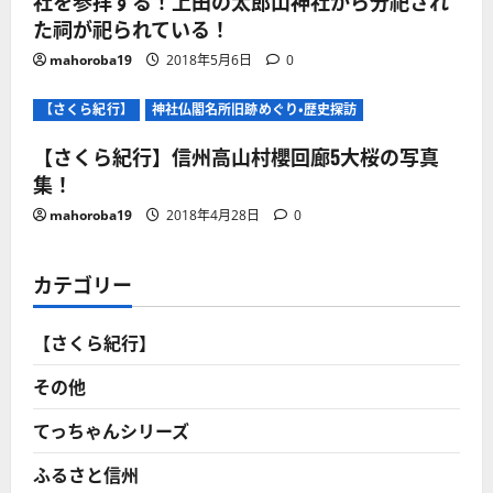
社を参拝する！上田の太郎山神社から分祀され
た祠が祀られている！
mahoroba19
2018年5月6日
0
【さくら紀行】
神社仏閣名所旧跡めぐり・歴史探訪
【さくら紀行】信州高山村櫻回廊5大桜の写真
集！
mahoroba19
2018年4月28日
0
カテゴリー
【さくら紀行】
その他
てっちゃんシリーズ
ふるさと信州