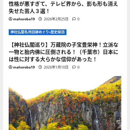
性格が悪すぎて、テレビ界から、影も形も消え
失せた芸人３選！
mahoroba19
2026年2月25日
0
神社仏閣名所旧跡めぐり・歴史探訪
【神社仏閣巡り】万蔵院の子宝豊栄神！立派な
一物と胎内佛に圧倒される！（千葉市）日本に
は性に対する大らかな信仰があった！
mahoroba19
2026年1月10日
0