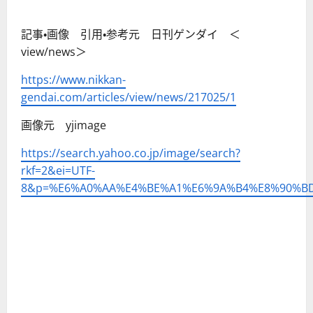
記事・画像 引用・参考元 日刊ゲンダイ ＜
view/news＞
https://www.nikkan-
gendai.com/articles/view/news/217025/1
画像元 yjimage
https://search.yahoo.co.jp/image/search?
rkf=2&ei=UTF-
8&p=%E6%A0%AA%E4%BE%A1%E6%9A%B4%E8%90%B