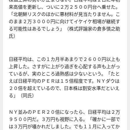
来高値を更新し、ついに２万２５００円台へ乗せた。
「北朝鮮リスクのほかに悪材料が見当たりません。こ
のまま２万３０００円に向けてイケイケ相場が継続す
る可能性はあるでしょう」（株式評論家の倉多慎之助
氏）
日経平均は、この１カ月半あまりで２６００円以上も
上昇した。さすがに上がり過ぎを心配する声も上がっ
ているが、実のところ過熱感は少ないという。「たと
えば日経平均のＰＥＲは１５倍程度です。ＮＹダウは
２０倍を超えているので、日本株は割安水準だといえ
る」（同氏）
ＮＹ並みのＰＥＲ２０倍になったら、日経平均は２万
９５００円だ。３万円も視野に入る。「確かに一部で
は３万円が囁かれだしました。でも１１月に入ってか