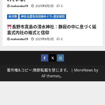
mahoroba19
2025年8月2日
0
未分類
神社仏閣名所旧跡めぐり・歴史探訪
長野市真島の清水神社：静寂の中に息づく延
喜式内社の格式と信仰
mahoroba19
2025年8月2日
0
facebook
X
Instagram
著作権&コピー;無断転載を禁じます。
|
MoreNews
by
AF themes。