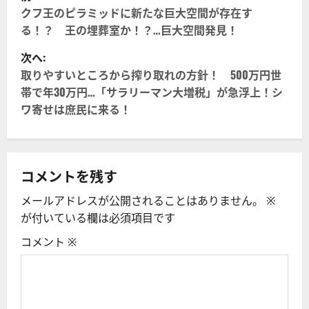
稿
クフ王のピラミッドに新たな巨大空間が存在す
る！？ 王の埋葬室か！？…巨大空間発見！
ナ
次へ:
ビ
取りやすいところから搾り取れの方針！ 500万円世
帯で年30万円…「サラリーマン大増税」が急浮上！シ
ゲ
ワ寄せは庶民に来る！
ー
シ
コメントを残す
ョ
メールアドレスが公開されることはありません。
※
ン
が付いている欄は必須項目です
コメント
※