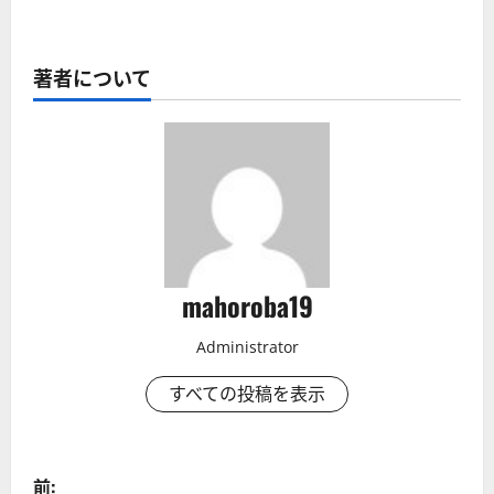
著者について
mahoroba19
Administrator
すべての投稿を表示
投
前: