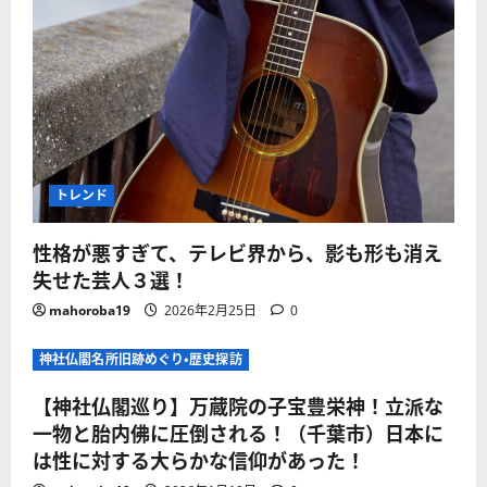
トレンド
性格が悪すぎて、テレビ界から、影も形も消え
失せた芸人３選！
mahoroba19
2026年2月25日
0
神社仏閣名所旧跡めぐり・歴史探訪
【神社仏閣巡り】万蔵院の子宝豊栄神！立派な
一物と胎内佛に圧倒される！（千葉市）日本に
は性に対する大らかな信仰があった！