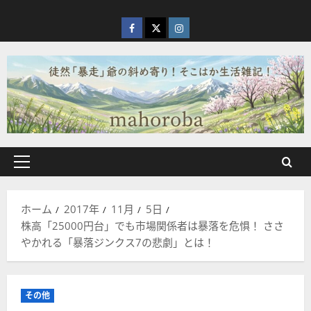
内
容
facebook
X
Instagram
を
ス
キ
ッ
プ
メ
イ
ン
ホーム
2017年
11月
5日
メ
株高「25000円台」でも市場関係者は暴落を危惧！ ささ
ニ
やかれる「暴落ジンクス7の悲劇」とは！
ュ
ー
その他