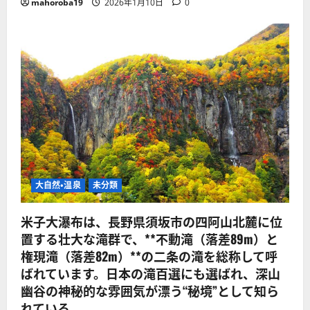
mahoroba19
2026年1月10日
0
大自然・温泉
未分類
米子大瀑布は、長野県須坂市の四阿山北麓に位
置する壮大な滝群で、**不動滝（落差89m）と
権現滝（落差82m）**の二条の滝を総称して呼
ばれています。日本の滝百選にも選ばれ、深山
幽谷の神秘的な雰囲気が漂う“秘境”として知ら
れている。