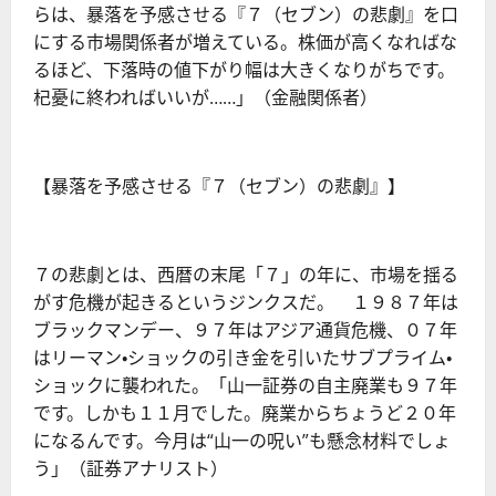
らは、暴落を予感させる『７（セブン）の悲劇』を口
にする市場関係者が増えている。株価が高くなればな
るほど、下落時の値下がり幅は大きくなりがちです。
杞憂に終わればいいが……」（金融関係者）
【暴落を予感させる『７（セブン）の悲劇』】
７の悲劇とは、西暦の末尾「７」の年に、市場を揺る
がす危機が起きるというジンクスだ。 １９８７年は
ブラックマンデー、９７年はアジア通貨危機、０７年
はリーマン・ショックの引き金を引いたサブプライム・
ショックに襲われた。「山一証券の自主廃業も９７年
です。しかも１１月でした。廃業からちょうど２０年
になるんです。今月は“山一の呪い”も懸念材料でしょ
う」（証券アナリスト）