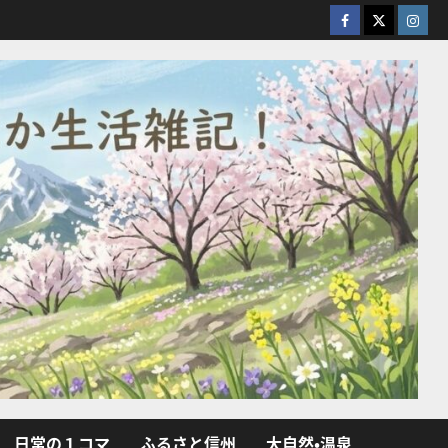
facebook
X
Insta
日常の１コマ
ふるさと信州
大自然・温泉