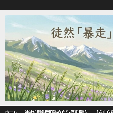
内
容
を
ス
キ
ッ
プ
ホーム
神社仏閣名所旧跡めぐり・歴史探訪
【さくら