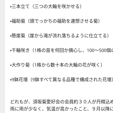
・三本立て（三つの大輪を咲かせる）
・福助菊（頭でっかちの福助を連想させる菊）
・懸崖菊（崖から滝が流れ落ちるように仕立てる）
・千輪咲き（1株の苗を何回か摘心し、100～500
・大作り菊（1株から数十本の大輪の花が咲く）
・9鉢花壇（9鉢すべて異なる品種で構成された花
どれもが、須坂菊愛好会の会員約３０人が丹精込
雨に雨が少なく、気温が高かったこと、９月以降