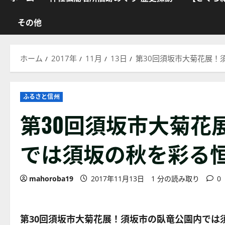
その他
ホーム
2017年
11月
13日
第30回須坂市大菊花展！
ふるさと信州
第30回須坂市大菊花
では須坂の秋を彩る
mahoroba19
2017年11月13日
1 分の読み取り
0
第
30
回須坂市大菊花展！須坂市の臥竜公園内では