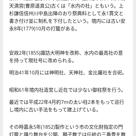
天満宮(曹原道真公)古くは「水内の社」ともいう。上
杉謙信信州川中島出陣のおり祭典料として永1貫文と
書き付け並に制札を下付したという。境内には古い安
永8年(1779)10月の打籠がある。
安政2年(1855)諏訪大明神を改称、水内の最高社の意
を持って現社号に改められる。
明治41年10月には神明社、天神社、金比羅社を合祀。
昭和61年境内社造営し近在では少ない御柱祭を行う。
最近では平成22年4月約7mの太い柱2本をもって巡行
し境内に古い手法をもって建上げている。
その時嘉永5年(1852)製作という市の文化財指定の門
灯籠と踊り舞台を公開、獅子舞では伝統の三番豊を舞