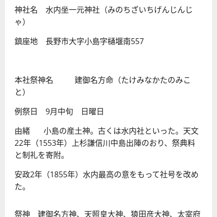
神社名 水内坐一元神社（みのちざいちげんじんじ
ゃ）
鎮座地 長野市大字小島字樋堰南557
本社祭神名 建御名方命（たけみなかたのみこ
と）
例祭日 9月中旬 日曜日
由緒 小島の産土神。古くは水内社といった。天文
22年（1553年）上杉謙信川中島出陣のおり、祭典料
と制礼を寄附。
安政2年（1855年）水内最高の意をもって社号を改め
た。
祭神 建御名方神、天照皇大神、猿田彦大神、太宰府