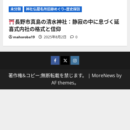
未分類
神社仏閣名所旧跡めぐり・歴史探訪
長野市真島の清水神社：静寂の中に息づく延
喜式内社の格式と信仰
mahoroba19
2025年8月2日
0
facebook
X
Instagram
著作権&コピー;無断転載を禁じます。
|
MoreNews
by
AF themes。