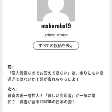
mahoroba19
Administrator
すべての投稿を表示
投
前:
稿
「個人情報なのでお答えできない」は、余りにもいき
過ぎではないか！頭が痺れちゃったよ！
ナ
次へ:
ビ
貧富の差一層拡大！「貧しい高齢者」が一気に増
加？ 識者が語る2042年の日本の姿！
ゲ