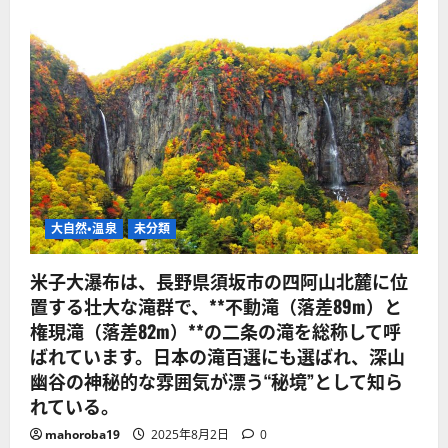
大自然・温泉
未分類
米子大瀑布は、長野県須坂市の四阿山北麓に位
置する壮大な滝群で、**不動滝（落差89m）と
権現滝（落差82m）**の二条の滝を総称して呼
ばれています。日本の滝百選にも選ばれ、深山
幽谷の神秘的な雰囲気が漂う“秘境”として知ら
れている。
mahoroba19
2025年8月2日
0