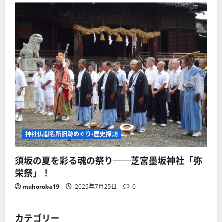
神社仏閣名所旧跡めぐり・歴史探訪
須坂の夏を彩る魂の祭り──芝宮墨坂神社「弥
栄祭」！
mahoroba19
2025年7月25日
0
カテゴリー