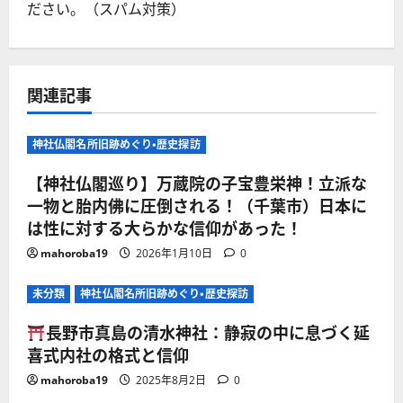
ださい。（スパム対策）
関連記事
神社仏閣名所旧跡めぐり・歴史探訪
【神社仏閣巡り】万蔵院の子宝豊栄神！立派な
一物と胎内佛に圧倒される！（千葉市）日本に
は性に対する大らかな信仰があった！
mahoroba19
2026年1月10日
0
未分類
神社仏閣名所旧跡めぐり・歴史探訪
長野市真島の清水神社：静寂の中に息づく延
喜式内社の格式と信仰
mahoroba19
2025年8月2日
0