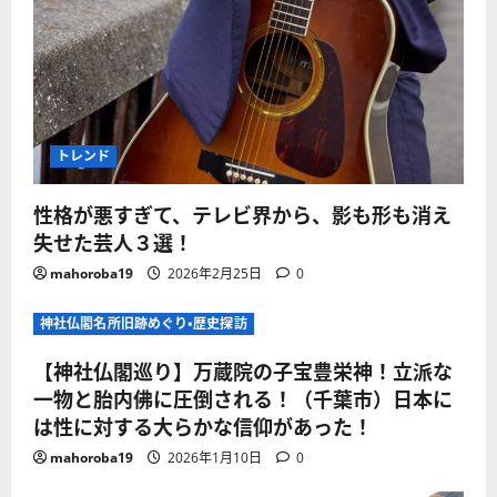
トレンド
性格が悪すぎて、テレビ界から、影も形も消え
失せた芸人３選！
mahoroba19
2026年2月25日
0
神社仏閣名所旧跡めぐり・歴史探訪
【神社仏閣巡り】万蔵院の子宝豊栄神！立派な
一物と胎内佛に圧倒される！（千葉市）日本に
は性に対する大らかな信仰があった！
mahoroba19
2026年1月10日
0