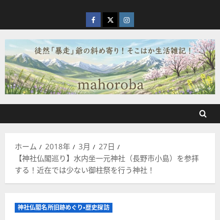
内
容
facebook
X
Instagram
を
ス
キ
ッ
プ
ホーム
2018年
3月
27日
【神社仏閣巡り】水内坐一元神社（長野市小島）を参拝
する！近在では少ない御柱祭を行う神社！
神社仏閣名所旧跡めぐり・歴史探訪